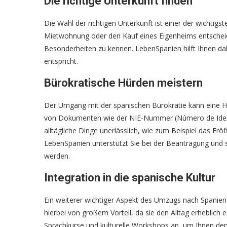
Die richtige Unterkunft finden
Die Wahl der richtigen Unterkunft ist einer der wichtigs
Mietwohnung oder den Kauf eines Eigenheims entscheide
Besonderheiten zu kennen. LebenSpanien hilft Ihnen dab
entspricht.
Bürokratische Hürden meistern
Der Umgang mit der spanischen Bürokratie kann eine 
von Dokumenten wie der NIE-Nummer (Número de Identif
alltägliche Dinge unerlässlich, wie zum Beispiel das Er
LebenSpanien unterstützt Sie bei der Beantragung und so
werden.
Integration in die spanische Kultur
Ein weiterer wichtiger Aspekt des Umzugs nach Spanien is
hierbei von großem Vorteil, da sie den Alltag erheblich 
Sprachkurse und kulturelle Workshops an, um Ihnen den E