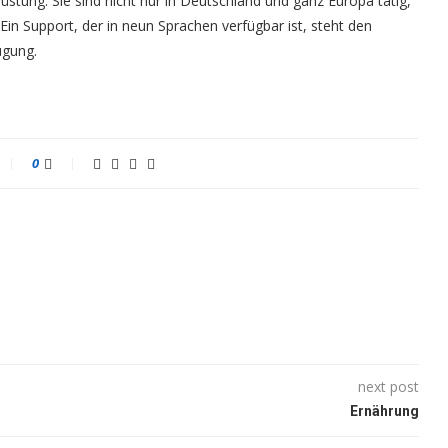
stung: Sie sind nicht nur in Deutschland und ganz Europa tätig,
in Support, der in neun Sprachen verfügbar ist, steht den
ügung.
0
next post
Ernährung