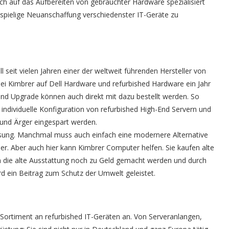
ich auf das Aufbereiten von gebrauchter Hardware spezialisiert
stspielige Neuanschaffung verschiedenster IT-Geräte zu
 seit vielen Jahren einer der weltweit führenden Hersteller von
 bei Kimbrer auf Dell Hardware und refurbished Hardware ein Jahr
und Upgrade können auch direkt mit dazu bestellt werden. So
ndividuelle Konfiguration von refurbished High-End Servern und
 und Ärger eingespart werden.
Lösung. Manchmal muss auch einfach eine modernere Alternative
er. Aber auch hier kann Kimbrer Computer helfen. Sie kaufen alte
n die alte Ausstattung noch zu Geld gemacht werden und durch
rd ein Beitrag zum Schutz der Umwelt geleistet.
s Sortiment an refurbished IT-Geräten an. Von Serveranlangen,